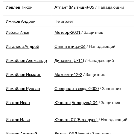
Иевлев Тихон
Атлант (Мытищи)-05
/ Нападающий
Ижиков Андрей
Не играет
Избаш Илья
Метеор-2001
/ Защитник
Изгалиев Андрей
Синяя птица-06
/ Нападающий
Измайлов Александр
Динамит (U-11)
/ Нападающий
Измайлов Исмаил
Максима-12-2
/ Защитник
Измайлов Руслан
Северная звезда-2000
/ Защитник
Изотов Иван
Юность (Беларусь)-04
/ Защитник
Изотов Илья
Юность-07 (Беларусь)
/ Нападающий
Изотов Артемий
Витязь-03 (Чехов)
/ Защитник