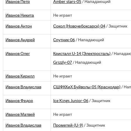
Иванов Петр
Amber stars-05
/ Нападающий
Иванов Никита
Не играет
Иванов Антон
Сокол (Новочебоксарск)-04
/ Защитник
Иванов Андрей
Спутник-06
/ Нападающий
Иванов Олег
Кристалл U-14 (Электросталь)
/ Напада
Grizzly-07
/ Нападающий
Иванов Кирилл
Не играет
Иванов Владислав
СШФККиХ Буйволы-05 (Краснодар)
/ На
Иванов Федор
Ice Kings Junior-06
/ Защитник
Иванов Матвей
Не играет
Иванов Владислав
Прометей-(U-9)
/ Защитник