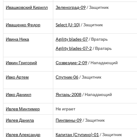
Ивашковский Кирилл
Зеленоград-09
/ Защитник
Иващенко Федор
Select (U-10)
/ Защитник
Ивина Ника
Agility blades-07
/ Вратарь
Agility blades-07-2
/ Вратарь
Ивкин Григорий
Созвездие-2-09
/ Нападающий
Ивко Артем
Спутник-06
/ Защитник
Ивко Даниил
Янтарь-2008
/ Нападающий
Ивлев Минтимер
Не играет
Ивлев Данила
Пингвины-09
/ Защитник
Ивлев Александр
Капитан (Ступино)-01
/ Защитник