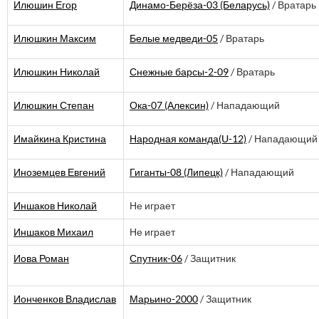
Илюшин Егор
Динамо-Берёза-03 (Беларусь)
/ Вратарь
Илюшкин Максим
Белые медведи-05
/ Вратарь
Илюшкин Николай
Снежные барсы-2-09
/ Вратарь
Илюшкин Степан
Ока-07 (Алексин)
/ Нападающий
Имайкина Кристина
Народная команда(U-12)
/ Нападающий
Иноземцев Евгений
Гиганты-08 (Липецк)
/ Нападающий
Иншаков Николай
Не играет
Иншаков Михаил
Не играет
Иова Роман
Спутник-06
/ Защитник
Ионченков Владислав
Марьино-2000
/ Защитник