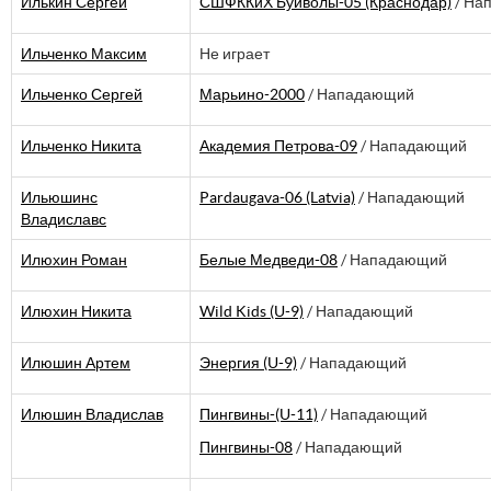
Илькин Сергей
СШФККиХ Буйволы-05 (Краснодар)
/ На
Ильченко Максим
Не играет
Ильченко Сергей
Марьино-2000
/ Нападающий
Ильченко Никита
Академия Петрова-09
/ Нападающий
Ильюшинс
Pardaugava-06 (Latvia)
/ Нападающий
Владиславс
Илюхин Роман
Белые Медведи-08
/ Нападающий
Илюхин Никита
Wild Kids (U-9)
/ Нападающий
Илюшин Артем
Энергия (U-9)
/ Нападающий
Илюшин Владислав
Пингвины-(U-11)
/ Нападающий
Пингвины-08
/ Нападающий