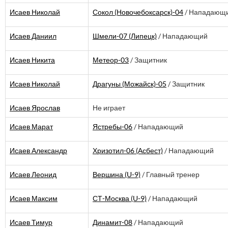
Исаев Николай
Сокол (Новочебоксарск)-04
/ Нападающ
Исаев Даниил
Шмели-07 (Липецк)
/ Нападающий
Исаев Никита
Метеор-03
/ Защитник
Исаев Николай
Драгуны (Можайск)-05
/ Защитник
Исаев Ярослав
Не играет
Исаев Марат
Ястребы-06
/ Нападающий
Исаев Александр
Хризотил-06 (Асбест)
/ Нападающий
Исаев Леонид
Вершина (U-9)
/ Главный тренер
Исаев Максим
СТ-Москва (U-9)
/ Нападающий
Исаев Тимур
Динамит-08
/ Нападающий