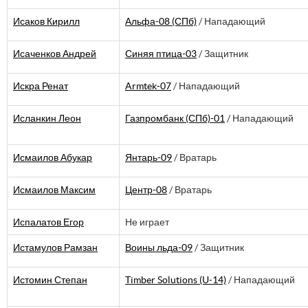
Исаков Кирилл
Альфа-08 (СПб)
/ Нападающий
Исаченков Андрей
Синяя птица-03
/ Защитник
Искра Ренат
Armtek-07
/ Нападающий
Исланкин Леон
Газпромбанк (СПб)-01
/ Нападающий
Исмаилов Абукар
Янтарь-09
/ Вратарь
Исмаилов Максим
Центр-08
/ Вратарь
Испалатов Егор
Не играет
Истамулов Рамзан
Воины льда-09
/ Защитник
Истомин Степан
Timber Solutions (U-14)
/ Нападающий