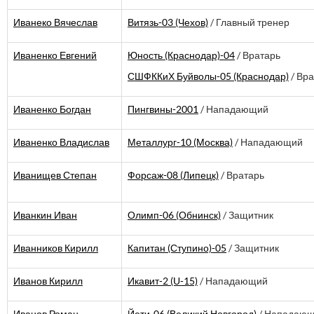
Иванеко Вячеслав
Витязь-03 (Чехов)
/ Главный тренер
Иваненко Евгений
Юность (Краснодар)-04
/ Вратарь
СШФККиХ Буйволы-05 (Краснодар)
/ Вр
Иваненко Богдан
Пингвины-2001
/ Нападающий
Иваненко Владислав
Металлург-10 (Москва)
/ Нападающий
Иванищев Степан
Форсаж-08 (Липецк)
/ Вратарь
Иванкин Иван
Олимп-06 (Обнинск)
/ Защитник
Иванников Кирилл
Капитан (Ступино)-05
/ Защитник
Иванов Кирилл
Икавит-2 (U-15)
/ Нападающий