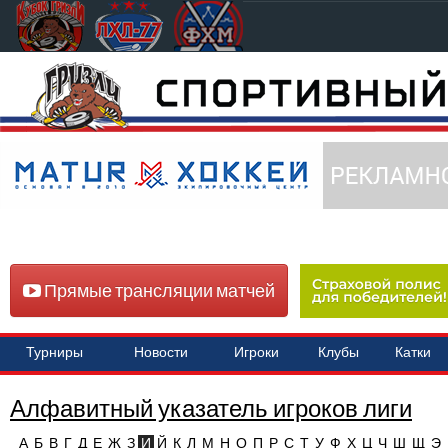
Прямые трансляции матчей
Турниры
Новости
Игроки
Клубы
Катки
Алфавитный указатель игроков лиги
А
Б
В
Г
Д
Е
Ж
З
И
Й
К
Л
М
Н
О
П
Р
С
Т
У
Ф
Х
Ц
Ч
Ш
Щ
Э