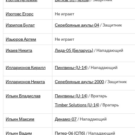
Изотовс Егорс
Не играет
Изрипов Булат
Серебряные акулы-04
/ Защитник
Изьюров Артем
Не играет
Икаев Никита
Лида-05 (Беларусь)
/ Нападающий
Илларионов Кирилл
Пингвины-(U-14)
/ Нападающий
Илларионов Никита
Серебряные акулы-2000
/ Защитник
Ильин Владислав
Пингвины-(U-14)
/ Вратарь
Timber Solutions (U-14)
/ Вратарь
Ильин Максим
Динамо-07
/ Нападающий
Ильин Вадим
Питер-06 (СПб)
/ Нападающий