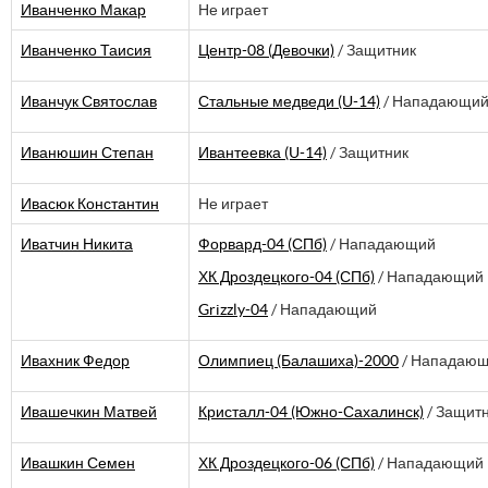
Иванченко Макар
Не играет
Иванченко Таисия
Центр-08 (Девочки)
/ Защитник
Иванчук Святослав
Стальные медведи (U-14)
/ Нападающи
Иванюшин Степан
Ивантеевка (U-14)
/ Защитник
Ивасюк Константин
Не играет
Иватчин Никита
Форвард-04 (СПб)
/ Нападающий
ХК Дроздецкого-04 (СПб)
/ Нападающий
Grizzly-04
/ Нападающий
Ивахник Федор
Олимпиец (Балашиха)-2000
/ Нападаю
Ивашечкин Матвей
Кристалл-04 (Южно-Сахалинск)
/ Защит
Ивашкин Семен
ХК Дроздецкого-06 (СПб)
/ Нападающий