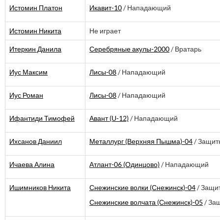
Истомин Платон
Икавит-10
/ Нападающий
Истомин Никита
Не играет
Итеркин Данила
Серебряные акулы-2000
/ Вратарь
Иус Максим
Лисы-08
/ Нападающий
Иус Роман
Лисы-08
/ Нападающий
Ифантиди Тимофей
Авант (U-12)
/ Нападающий
Ихсанов Даниил
Металлург (Верхняя Пышма)-04
/ Защит
Ичаева Алина
Атлант-06 (Одинцово)
/ Нападающий
Ишимников Никита
Снежинские волки (Снежинск)-04
/ Защи
Снежинские волчата (Снежинск)-05
/ За