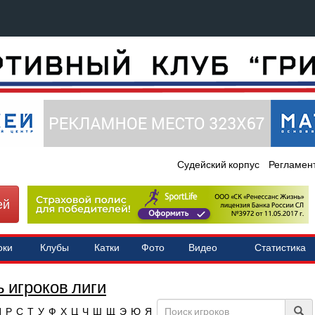
Судейский корпус
Регламен
ей
оки
Клубы
Катки
Фото
Видео
Статистика
 игроков лиги
П
Р
С
Т
У
Ф
Х
Ц
Ч
Ш
Щ
Э
Ю
Я