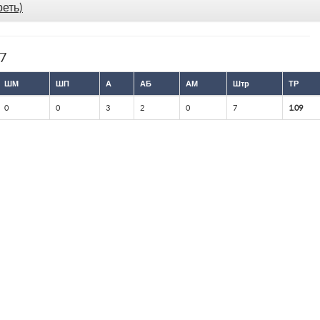
реть)
77
ШМ
ШП
А
АБ
АМ
Штр
ТР
0
0
3
2
0
7
1.09