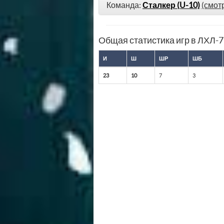
Команда:
Сталкер (U-10)
(смот
Общая статистика игр в ЛХЛ-
И
Ш
ШР
ШБ
23
10
7
3