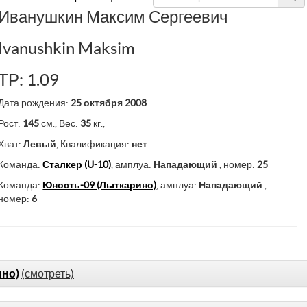
Иванушкин Максим Сергеевич
Ivanushkin Maksim
ТР: 1.09
Дата рождения:
25 октября 2008
Рост:
145
см., Вес:
35
кг.,
Хват:
Левый
, Квалификация:
нет
Команда:
Сталкер (U-10)
, амплуа:
Нападающий
, номер:
25
Команда:
Юность-09 (Лыткарино)
, амплуа:
Нападающий
,
номер:
6
ино)
(смотреть)