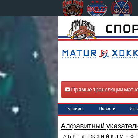
Прямые трансляции матч
Турниры
Новости
Игр
Алфавитный указатель
А
Б
В
Г
Д
Е
Ж
З
И
Й
К
Л
М
Н
О