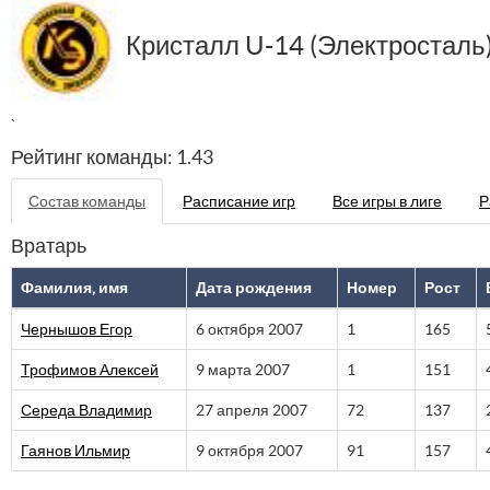
Кристалл U-14 (Электросталь
`
Рейтинг команды: 1.43
Состав команды
Расписание игр
Все игры в лиге
Р
Вратарь
Фамилия, имя
Дата рождения
Номер
Рост
Чернышов Егор
6 октября 2007
1
165
Трофимов Алексей
9 марта 2007
1
151
Середа Владимир
27 апреля 2007
72
137
Гаянов Ильмир
9 октября 2007
91
157