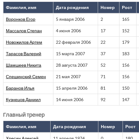
Фамилия, имя
Дата рождения
Номер
Рост
Воронков Егор
5 января 2006
2
165
Массалов Степан
4 июня 2006
17
152
Новожилов Артем
22 февраля 2006
22
179
Тарасов Валерий
15 марта 2007
37
183
Шамшеев Никита
28 августа 2007
52
156
Спешинский Семен
21 мая 2007
71
156
Баранов Илья
15 апреля 2006
81
150
Кузнецов Даниил
14 июня 2006
92
147
Главный тренер
Фамилия, имя
Дата рождения
Номер
Рост
Хресин Алексей
11 апреля 1974
0
180