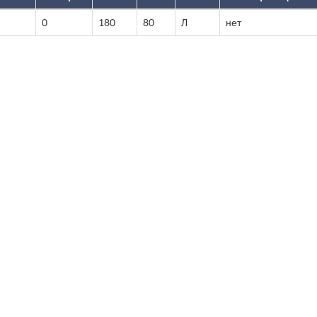
0
180
80
Л
нет