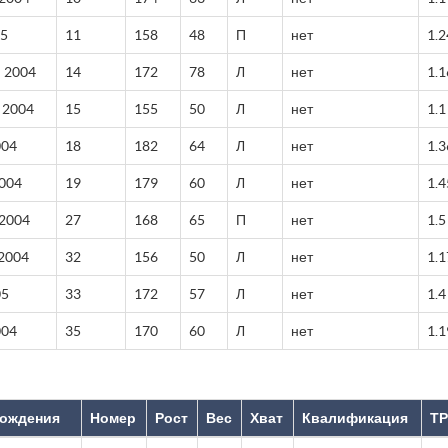
05
11
158
48
П
нет
1.2
 2004
14
172
78
Л
нет
1.1
 2004
15
155
50
Л
нет
1.1
004
18
182
64
Л
нет
1.3
2004
19
179
60
Л
нет
1.4
 2004
27
168
65
П
нет
1.5
 2004
32
156
50
Л
нет
1.1
05
33
172
57
Л
нет
1.4
004
35
170
60
Л
нет
1.1
рождения
Номер
Рост
Вес
Хват
Квалификация
ТР