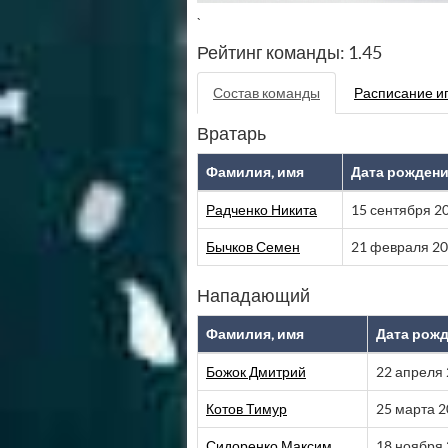
`
Рейтинг команды: 1.45
Состав команды
Расписание и
Вратарь
Фамилия, имя
Дата рожден
Радченко Никита
15 сентября 2
Бычков Семен
21 февраля 2
Нападающий
Фамилия, имя
Дата рож
Божок Дмитрий
22 апреля
Котов Тимур
25 марта 
Сидоренко Максим
18 ноября