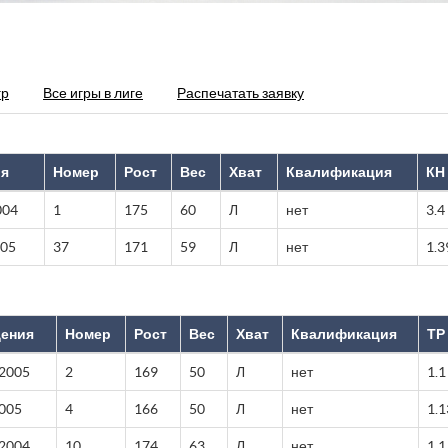
гр
Все игры в лиге
Распечатать заявку
ия
Номер
Рост
Вес
Хват
Квалификация
КН
004
1
175
60
Л
нет
3.4
005
37
171
59
Л
нет
1.3
дения
Номер
Рост
Вес
Хват
Квалификация
ТР
 2005
2
169
50
Л
нет
1.1
2005
4
166
50
Л
нет
1.1
 2004
10
174
63
Л
нет
1.1