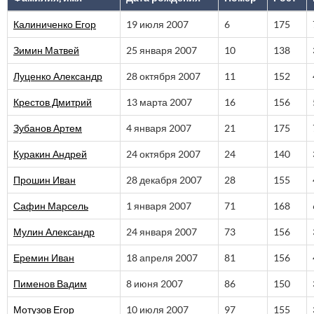
Калиниченко Егор
19 июля 2007
6
175
Зимин Матвей
25 января 2007
10
138
Луценко Александр
28 октября 2007
11
152
Крестов Дмитрий
13 марта 2007
16
156
Зубанов Артем
4 января 2007
21
175
Куракин Андрей
24 октября 2007
24
140
Прошин Иван
28 декабря 2007
28
155
Сафин Марсель
1 января 2007
71
168
Мулин Александр
24 января 2007
73
156
Еремин Иван
18 апреля 2007
81
156
Пименов Вадим
8 июня 2007
86
150
Мотузов Егор
10 июля 2007
97
155