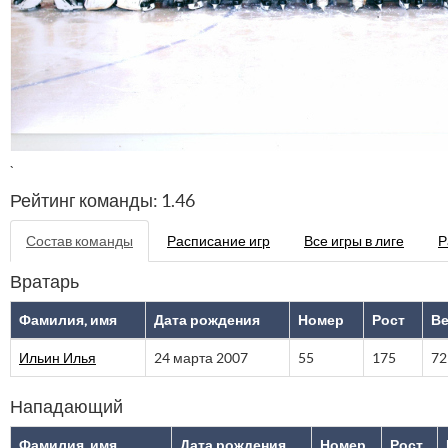
`
Рейтинг команды: 1.46
Состав команды
Расписание игр
Все игры в лиге
Р
Вратарь
Фамилия, имя
Дата рождения
Номер
Рост
В
Ильин Илья
24 марта 2007
55
175
72
Нападающий
Фамилия, имя
Дата рождения
Номер
Рост