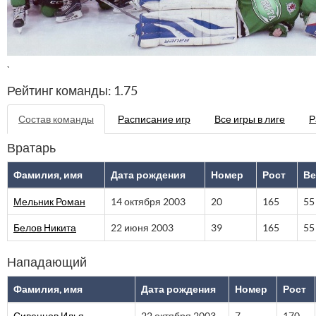
`
Рейтинг команды: 1.75
Состав команды
Расписание игр
Все игры в лиге
Р
Вратарь
Фамилия, имя
Дата рождения
Номер
Рост
Ве
Мельник Роман
14 октября 2003
20
165
55
Белов Никита
22 июня 2003
39
165
55
Нападающий
Фамилия, имя
Дата рождения
Номер
Рост