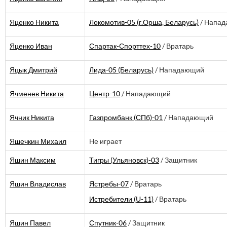
Яценко Никита
Локомотив-05 (г.Орша, Беларусь)
/ Напа
Яценко Иван
Спартак-Спорттех-10
/ Вратарь
Яцык Дмитрий
Лида-05 (Беларусь)
/ Нападающий
Ячменев Никита
Центр-10
/ Нападающий
Ячник Никита
Газпромбанк (СПб)-01
/ Нападающий
Яшечкин Михаил
Не играет
Яшин Максим
Тигры (Ульяновск)-03
/ Защитник
Яшин Владислав
Ястребы-07
/ Вратарь
Истребители (U-11)
/ Вратарь
Яшин Павел
Спутник-06
/ Защитник