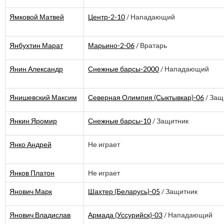
Ямковой Матвей
Центр-2-10
/ Нападающий
Янбухтин Марат
Марьино-2-06
/ Вратарь
Янин Александр
Снежные барсы-2000
/ Нападающий
Янишевский Максим
Северная Олимпия (Сыктывкар)-06
/ Защ
Янкин Яромир
Снежные барсы-10
/ Защитник
Янко Андрей
Не играет
Янков Платон
Не играет
Янович Марк
Шахтер (Беларусь)-05
/ Защитник
Янович Владислав
Армада (Уссурийск)-03
/ Нападающий