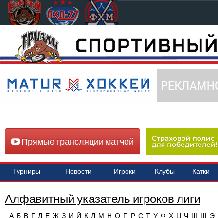
Прямые трансляции матчей
Турниры
Новости
Игроки
Клубы
Катки
Алфавитный указатель игроков лиги
А
Б
В
Г
Д
Е
Ж
З
И
Й
К
Л
М
Н
О
П
Р
С
Т
У
Ф
Х
Ц
Ч
Ш
Щ
Э