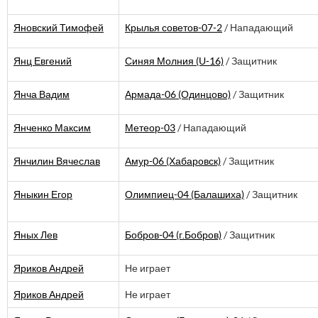
Яновский Тимофей
Крылья советов-07-2
/ Нападающий
Янц Евгений
Синяя Молния (U-16)
/ Защитник
Янча Вадим
Армада-06 (Одинцово)
/ Защитник
Янченко Максим
Метеор-03
/ Нападающий
Янчилин Вячеслав
Амур-06 (Хабаровск)
/ Защитник
Яныкин Егор
Олимпиец-04 (Балашиха)
/ Защитник
Яных Лев
Бобров-04 (г.Бобров)
/ Защитник
Яриков Андрей
Не играет
Яриков Андрей
Не играет