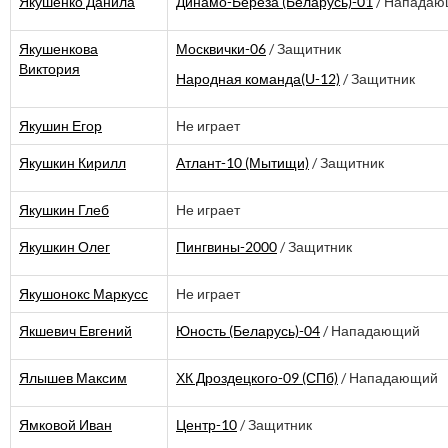
Якушенко Данила
Динамо-Берёза (Беларусь)-01
/ Нападаю
Якушенкова
Москвички-06
/ Защитник
Виктория
Народная команда(U-12)
/ Защитник
Якушин Егор
Не играет
Якушкин Кирилл
Атлант-10 (Мытищи)
/ Защитник
Якушкин Глеб
Не играет
Якушкин Олег
Пингвины-2000
/ Защитник
Якушонокс Маркусс
Не играет
Якшевич Евгений
Юность (Беларусь)-04
/ Нападающий
Ялышев Максим
ХК Дроздецкого-09 (СПб)
/ Нападающий
Ямковой Иван
Центр-10
/ Защитник