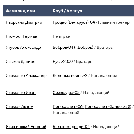
Фамилия, имя
Клуб / Амплуа
Яворский Дмитрий
Гродно (Беларусь)-04
/ Главный тренер
Ягомост Герман
Не играет
Ягубов Александр
Бобров-04 (г.Бобров)
/ Вратарь
Языков Даниил
Русь-2000
/ Вратарь
Якименко Александр
Ледяные воины-2
/ Нападающий
Якименко Иван
Созвездие-05
/ Нападающий
Якимов Артем
Переславль-06 (Переславль-Залесский)
/
Нападающий
Якишинский Евгений
Белые медведи-04
/ Нападающий