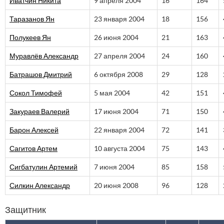
Иватчин Никита
9 апреля 2004
16
164
Таразанов Ян
23 января 2004
18
156
Полукеев Ян
26 июня 2004
21
163
Муравлёв Александр
27 апреля 2004
24
160
Батрашов Дмитрий
6 октября 2008
29
128
Сокол Тимофей
5 мая 2004
42
151
Закураев Валерий
17 июня 2004
71
150
Барон Алексей
22 января 2004
72
141
Сагитов Артем
10 августа 2004
75
143
Сигбатулин Артемий
7 июня 2004
85
158
Силкин Александр
20 июня 2008
96
128
Защитник