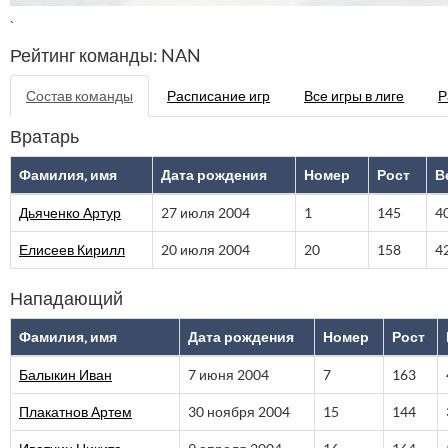
`
Рейтинг команды: NAN
Состав команды
Расписание игр
Все игры в лиге
Р
Вратарь
Фамилия, имя
Дата рождения
Номер
Рост
В
Дьяченко Артур
27 июля 2004
1
145
4
Елисеев Кирилл
20 июля 2004
20
158
4
Нападающий
Фамилия, имя
Дата рождения
Номер
Рост
Балыкин Иван
7 июня 2004
7
163
Плакатнов Артем
30 ноября 2004
15
144