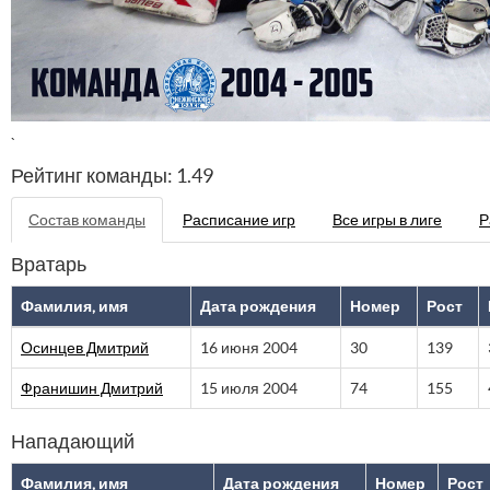
`
Рейтинг команды: 1.49
Состав команды
Расписание игр
Все игры в лиге
Р
Вратарь
Фамилия, имя
Дата рождения
Номер
Рост
Осинцев Дмитрий
16 июня 2004
30
139
Франишин Дмитрий
15 июля 2004
74
155
Нападающий
Фамилия, имя
Дата рождения
Номер
Рост