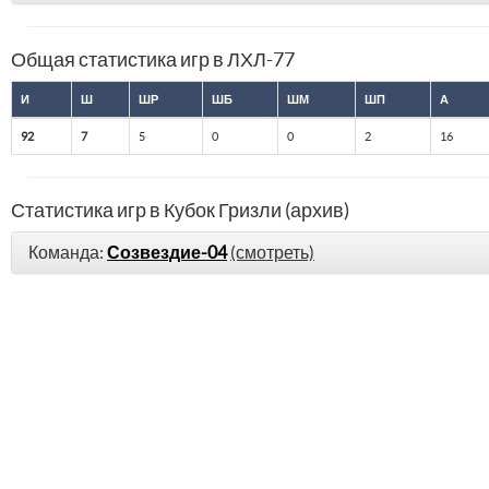
Общая статистика игр в ЛХЛ-77
И
Ш
ШР
ШБ
ШМ
ШП
А
92
7
5
0
0
2
16
Статистика игр в Кубок Гризли (архив)
Команда:
Созвездие-04
(смотреть)