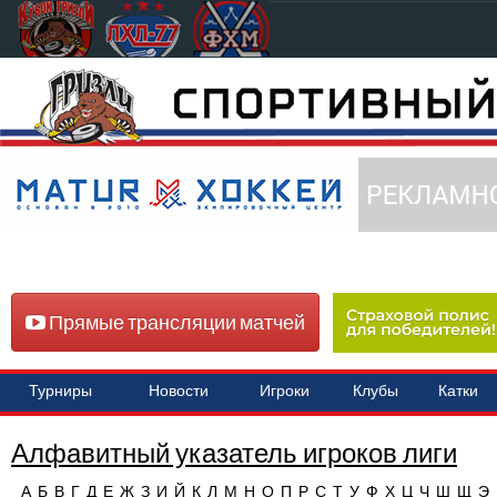
Прямые трансляции матчей
Турниры
Новости
Игроки
Клубы
Катки
Алфавитный указатель игроков лиги
А
Б
В
Г
Д
Е
Ж
З
И
Й
К
Л
М
Н
О
П
Р
С
Т
У
Ф
Х
Ц
Ч
Ш
Щ
Э