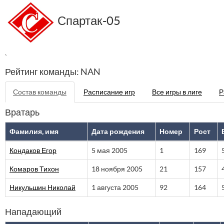
Спартак-05
`
Рейтинг команды: NAN
Состав команды
Расписание игр
Все игры в лиге
Р
Вратарь
Фамилия, имя
Дата рождения
Номер
Рост
Кондаков Егор
5 мая 2005
1
169
Комаров Тихон
18 ноября 2005
21
157
Никульшин Николай
1 августа 2005
92
164
Нападающий