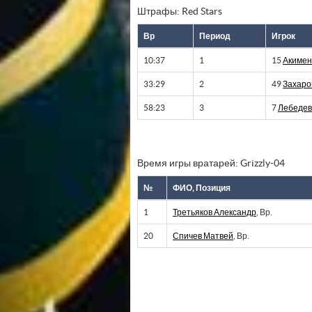
Штрафы: Red Stars
Вр
Период
Игрок
10:37
1
15
Акимен
33:29
2
49
Захаро
58:23
3
7
Лебедев
Время игры вратарей: Grizzly-04
№
ФИО, Позиция
1
Третьяков Александр
, Вр.
20
Спичев Матвей
, Вр.