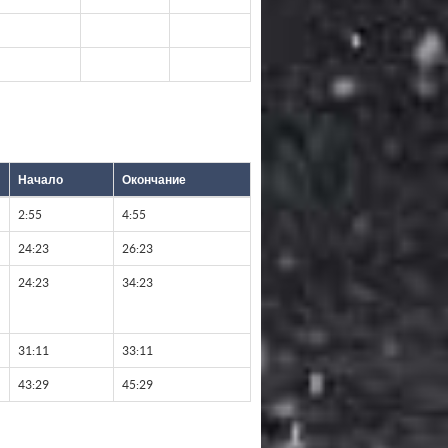
Начало
Окончание
2:55
4:55
24:23
26:23
24:23
34:23
31:11
33:11
43:29
45:29