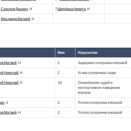
1
Соколов Даниил
, Н
7
Щербина Никита
, Н
4
Масликов Матвей
, Н
Мин
Нарушение
ов Матвей
, Н
2
Задержка соперника клюшкой
ий Николай
, Н
2
Атака соперника сзади
ий Николай
, Н
10
Оскорбление судей и
неспортивное поведение
игроков
ван
, З
2
Толчок соперника клюшкой
ов Матвей
, Н
2
Толчок соперника клюшкой