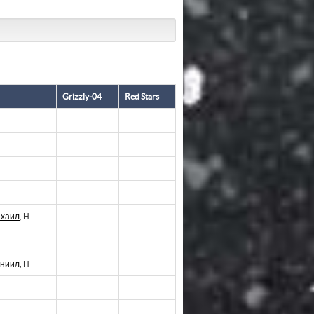
Grizzly-04
Red Stars
ихаил
, Н
аниил
, Н