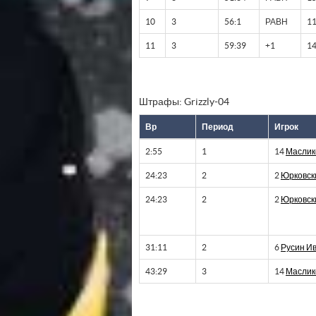
10
3
56:1
РАВН
1
11
3
59:39
+1
1
Штрафы: Grizzly-04
Вр
Период
Игрок
2:55
1
14
Маслик
24:23
2
2
Юрковск
24:23
2
2
Юрковск
31:11
2
6
Русин И
43:29
3
14
Маслик