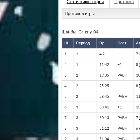
Статистика встреч
Протокол
Протокол игры
Шайбы: Grizzly-04
Ш
Период
Вр
Сост
А
1
1
4:2
-1
7
2
1
11:42
+1
8
3
2
19:35
РАВН
1
4
2
25:25
-1
8
5
2
28:45
РАВН
1
6
3
33:41
+1
1
7
3
50:13
РАВН
7
8
3
51:12
РАВН
6
9
3
51:34
РАВН
1