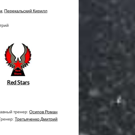
м
,
Перекальский Кирилл
трий
Red Stars
авный тренер:
Осипов Роман
Тренер:
Третьяченко Дмитрий