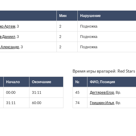
Мин
Нарушение
ко Артем
, З
2
Подножка
в Даниил
, З
2
Подножка
 Александр
, З
2
Подножка
Время игры вратарей: Red Stars
Начало
Окончание
№
ФИО, Позиция
00:00
31:11
45
Дегтярев Егор
, Вр.
31:11
60:00
74
Гришкин Илья
, Вр.