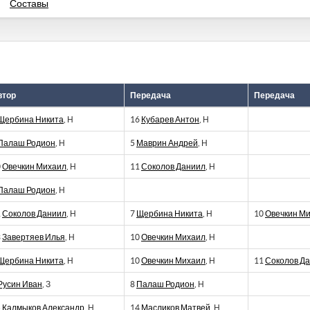
Составы
втор
Передача
Передача
Щербина Никита
, Н
16
Кубарев Антон
, Н
Палаш Родион
, Н
5
Маврин Андрей
, Н
0
Овечкин Михаил
, Н
11
Соколов Даниил
, Н
Палаш Родион
, Н
1
Соколов Даниил
, Н
7
Щербина Никита
, Н
10
Овечкин М
3
Завертяев Илья
, Н
10
Овечкин Михаил
, Н
Щербина Никита
, Н
10
Овечкин Михаил
, Н
11
Соколов Д
Русин Иван
, З
8
Палаш Родион
, Н
5
Калмыков Александр
, Н
14
Масликов Матвей
, Н