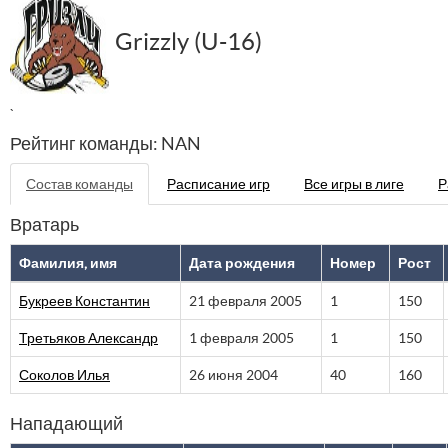
Grizzly (U-16)
`
Рейтинг команды: NAN
Состав команды
Расписание игр
Все игры в лиге
Р
Вратарь
Фамилия, имя
Дата рождения
Номер
Рост
Букреев Константин
21 февраля 2005
1
150
Третьяков Александр
1 февраля 2005
1
150
Соколов Илья
26 июня 2004
40
160
Нападающий