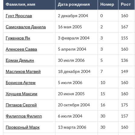
Фамилия, имя
Дата рождения
Номер
Рост
Гунт Ярослав
2 декабря 2004
0
160
Самохвалов Данила
16 мая 2005
2
167
Гуженков Ян
3 февраля 2004
3
155
Алексеев Савва
5 апреля 2004
3
160
Ермак Демьян
30 июля 2006
5
136
Масликов Матвей
18 декабря 2004
7
149
Борисов Артем
5 июля 2006
10
160
Хрущев Максим
20 июня 2005
15
160
Пятаков Сергей
20 октября 2004
16
175
Филиппов Филипп
6 июля 2004
30
157
Проворный Марк
13 марта 2006
30
160