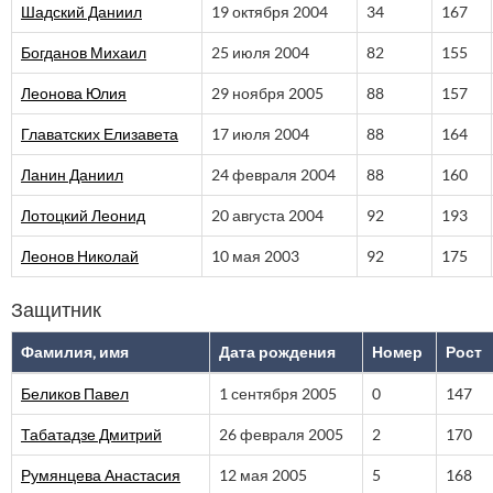
Шадский Даниил
19 октября 2004
34
167
Богданов Михаил
25 июля 2004
82
155
Леонова Юлия
29 ноября 2005
88
157
Главатских Елизавета
17 июля 2004
88
164
Ланин Даниил
24 февраля 2004
88
160
Лотоцкий Леонид
20 августа 2004
92
193
Леонов Николай
10 мая 2003
92
175
Защитник
Фамилия, имя
Дата рождения
Номер
Рост
Беликов Павел
1 сентября 2005
0
147
Табатадзе Дмитрий
26 февраля 2005
2
170
Румянцева Анастасия
12 мая 2005
5
168