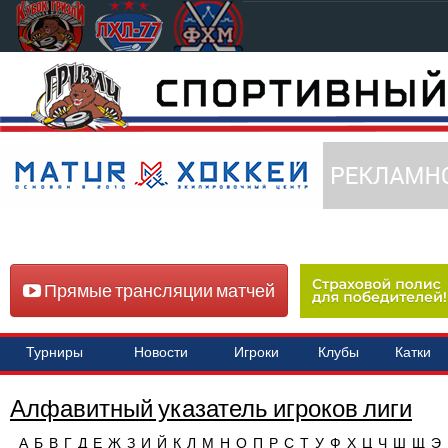
Прямые трансляции матчей
Турниры
Новости
Игроки
Клубы
Катки
Алфавитный указатель игроков лиги
А
Б
В
Г
Д
Е
Ж
З
И
Й
К
Л
М
Н
О
П
Р
С
Т
У
Ф
Х
Ц
Ч
Ш
Щ
Э