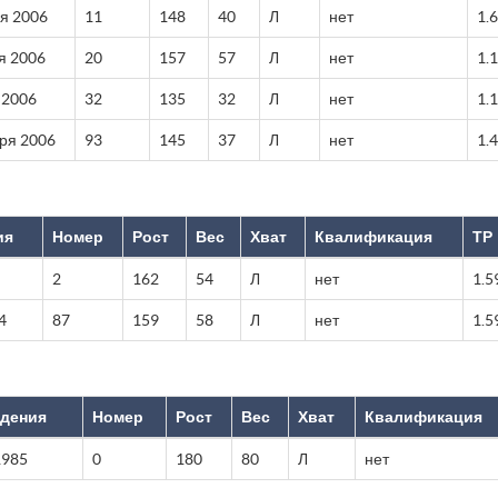
я 2006
11
148
40
Л
нет
1.
я 2006
20
157
57
Л
нет
1.
 2006
32
135
32
Л
нет
1.
ря 2006
93
145
37
Л
нет
1.
ия
Номер
Рост
Вес
Хват
Квалификация
ТР
2
162
54
Л
нет
1.5
4
87
159
58
Л
нет
1.5
ждения
Номер
Рост
Вес
Хват
Квалификация
1985
0
180
80
Л
нет