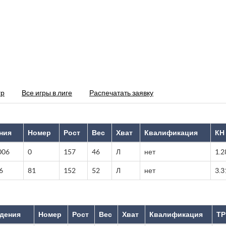
гр
Все игры в лиге
Распечатать заявку
ния
Номер
Рост
Вес
Хват
Квалификация
КН
006
0
157
46
Л
нет
1.2
6
81
152
52
Л
нет
3.3
ждения
Номер
Рост
Вес
Хват
Квалификация
ТР