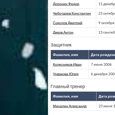
Доронин Федор
11 декабр
Чеботарев Константин
23 октябр
Соколов Дмитрий
9 октября
Диков Антон
13 сентяб
Защитник
Фамилия, имя
Дата рожден
Колесников Иван
7 июня 2006
Чувакова Юлия
6 декабря 200
Главный тренер
Фамилия, имя
Дата ро
Михалин Александр
23 июня 