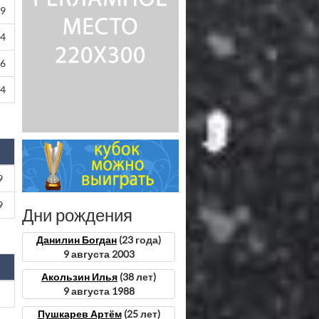
69
14
16
44
9
9
Дни рождения
Данилин Богдан
(23 года)
9 августа 2003
Акользин Илья
(38 лет)
9 августа 1988
Пушкарев Артём
(25 лет)