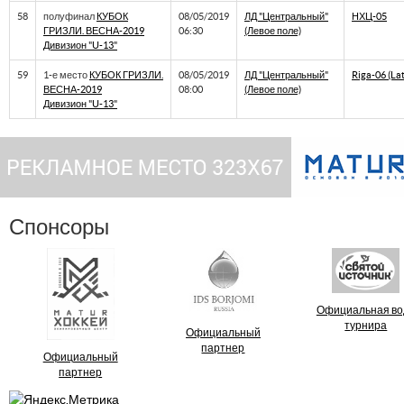
58
полуфинал
КУБОК
08/05/2019
ЛД "Центральный"
НХЦ-05
ГРИЗЛИ. ВЕСНА-2019
06:30
(Левое поле)
Дивизион "U-13"
59
1-е место
КУБОК ГРИЗЛИ.
08/05/2019
ЛД "Центральный"
Riga-06 (Lat
ВЕСНА-2019
08:00
(Левое поле)
Дивизион "U-13"
Спонсоры
Официальная во
турнира
Официальный
партнер
Официальный
партнер