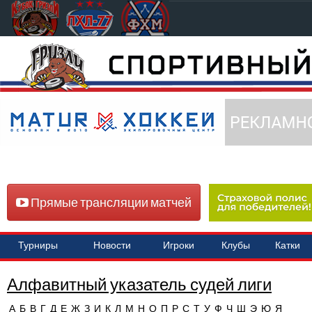
Прямые трансляции матчей
Турниры
Новости
Игроки
Клубы
Катки
Алфавитный указатель судей лиги
А
Б
В
Г
Д
Е
Ж
З
И
К
Л
М
Н
О
П
Р
С
Т
У
Ф
Ч
Ш
Э
Ю
Я