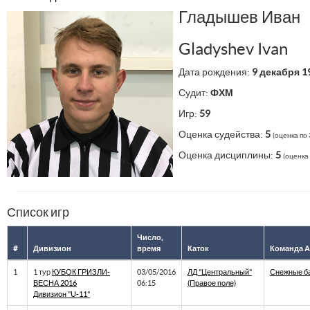
Гладышев Иван
Gladyshev Ivan
Дата рождения:
9 декабря 1
Судит:
ФХМ
Игр:
59
Оценка судейства:
5
(оценка по 
Оценка дисциплины:
5
(оценка 
Список игр
Число,
#
Дивизион
время
Каток
Команда А
1
1 тур
КУБОК ГРИЗЛИ-
03/05/2016
ЛД "Центральный"
Снежные б
ВЕСНА 2016
06:15
(Правое поле)
Дивизион "U-11"