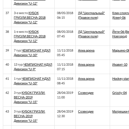
Дивизион "U-12"
37
3-е место
КУБОК
08/05/2018
ЛД "Центральный"
Клин спорт
ГРИЗЛИ.ВЕСНА-2018
06:15
(Правое поле)
(Клин)-06
Дивизион "U-12"
38
1-е место
КУБОК
08/05/2018
ЛД "Центральный"
Йети-06 (В
ГРИЗЛИ.ВЕСНА-2018
07:45
(Правое поле)
Новгород)
Дивизион "U-12"
39
7 тур
ЧЕМПИОНАТ НДХЛ
11/11/2018
Апиа арена
Марьино-0
Дивизион "U-10"
05:45
40
13 тур
ЧЕМПИОНАТ НДХЛ
11/11/2018
Апиа арена
Икавит-10
Дивизион "U-9"
07:15
41
1 тур
ЧЕМПИОНАТ НДХЛ
11/11/2018
Апиа арена
Hockey star
Дивизион "U-10"
08:45
42
3 тур
КУБОК ГРИЗЛИ.
28/04/2019
Созвездие
Grizzly-04
ВЕСНА-2019
11:00
Дивизион "U-15"
43
3 тур
КУБОК ГРИЗЛИ.
28/04/2019
Созвездие
Матрешки-
ВЕСНА-2019
12:30
Дивизион "U-15"