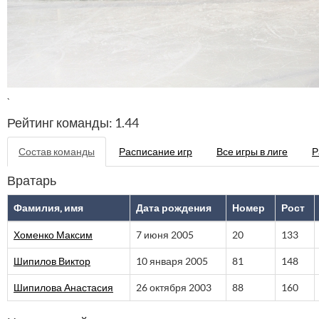
`
Рейтинг команды: 1.44
Состав команды
Расписание игр
Все игры в лиге
Р
Вратарь
Фамилия, имя
Дата рождения
Номер
Рост
Хоменко Максим
7 июня 2005
20
133
Шипилов Виктор
10 января 2005
81
148
Шипилова Анастасия
26 октября 2003
88
160