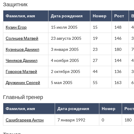
Защитник
Фамилия, имя
Дата рождения
Номер
Рост
В
Кузин Егор
15 июля 2005
15
148
4
Солнцев Матвей
23 августа 2005
19
146
3
Кузнецов Даниил
3 января 2005
23
180
7
Чиняков Даниил
4 ноября 2005
27
144
4
Говоров Матвей
2 октября 2005
44
136
3
Дружинин Сергей
5 мая 2005
55
163
6
Главный тренер
Фамилия, имя
Дата рождения
Номер
Рос
Сахибгареев Антон
7 января 1992
0
180