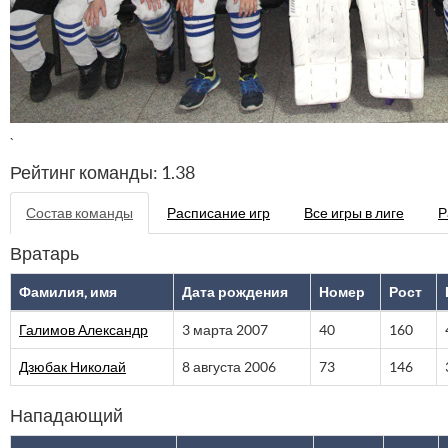
`
Рейтинг команды: 1.38
Состав команды
Расписание игр
Все игры в лиге
Р
Вратарь
Фамилия, имя
Дата рождения
Номер
Рост
Галимов Александр
3 марта 2007
40
160
Дзюбак Николай
8 августа 2006
73
146
Нападающий