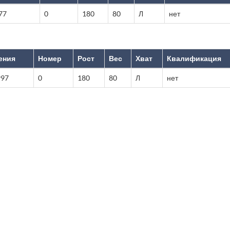
77
0
180
80
Л
нет
ения
Номер
Рост
Вес
Хват
Квалификация
997
0
180
80
Л
нет