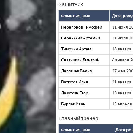
Защитник
Фамилия, имя
Дата рож
Перепонов Тимофей
11 июня 2
Серенький Артемий
21 июля 2
Тимохин Артем
18 января
Святицкий Дмитрий
6 января 
Дергачев Вадим
27 мая 20
Ватютов Илья
21 января
Лазуткин Егор
13 января
Бурлак Иван
15 апреля
Главный тренер
Фамилия, имя
Дата ро