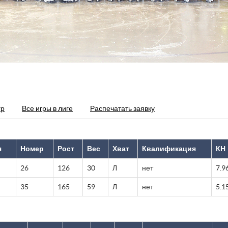
гр
Все игры в лиге
Распечатать заявку
я
Номер
Рост
Вес
Хват
Квалификация
КН
26
126
30
Л
нет
7.9
35
165
59
Л
нет
5.1