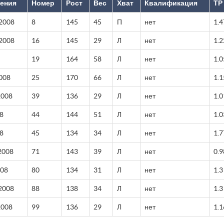
дения
Номер
Рост
Вес
Хват
Квалификация
ТР
 2008
8
145
45
П
нет
1.4
2008
16
145
29
Л
нет
1.2
19
164
58
Л
нет
1.0
008
25
170
66
Л
нет
1.1
2008
39
136
29
Л
нет
1.0
8
44
144
51
Л
нет
1.0
8
45
134
34
Л
нет
1.7
2008
71
143
39
Л
нет
0.9
008
80
134
31
Л
нет
1.3
2008
88
138
34
Л
нет
1.3
2008
99
136
29
Л
нет
1.1