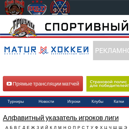
Прямые трансляции матчей
Турниры
Новости
Игроки
Клубы
Катки
Алфавитный указатель игроков лиги
А
Б
В
Г
Д
Е
Ж
З
И
Й
К
Л
М
Н
О
П
Р
С
Т
У
Ф
Х
Ц
Ч
Ш
Щ
Э