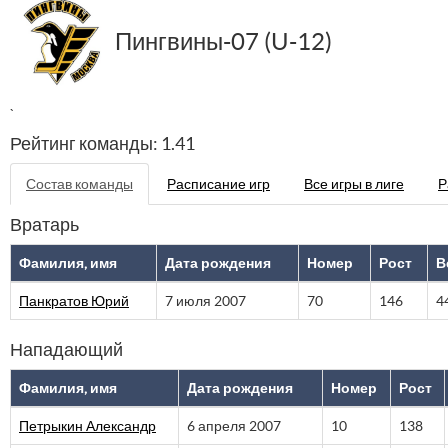
Пингвины-07 (U-12)
`
Рейтинг команды: 1.41
Состав команды
Расписание игр
Все игры в лиге
Р
Вратарь
Фамилия, имя
Дата рождения
Номер
Рост
В
Панкратов Юрий
7 июля 2007
70
146
4
Нападающий
Фамилия, имя
Дата рождения
Номер
Рост
Петрыкин Александр
6 апреля 2007
10
138