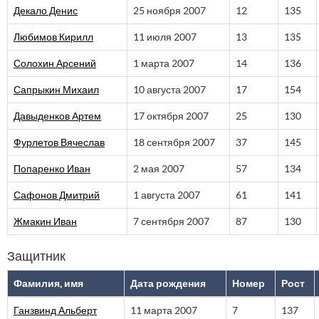
Декало Денис
25 ноября 2007
12
135
Любимов Кирилл
11 июля 2007
13
135
Солохин Арсений
1 марта 2007
14
136
Сапрыкин Михаил
10 августа 2007
17
154
Давыденков Артем
17 октября 2007
25
130
Фурлетов Вячеслав
18 сентября 2007
37
145
Попаренко Иван
2 мая 2007
57
134
Сафонов Дмитрий
1 августа 2007
61
141
Жмакин Иван
7 сентября 2007
87
130
Защитник
Фамилия, имя
Дата рождения
Номер
Рост
Ганзвинд Альберт
11 марта 2007
7
137