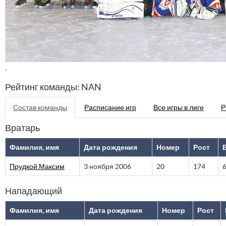
`
Рейтинг команды: NAN
Состав команды
Расписание игр
Все игры в лиге
Р
Вратарь
Фамилия, имя
Дата рождения
Номер
Рост
Прудкой Максим
3 ноября 2006
20
174
Нападающий
Фамилия, имя
Дата рождения
Номер
Рост