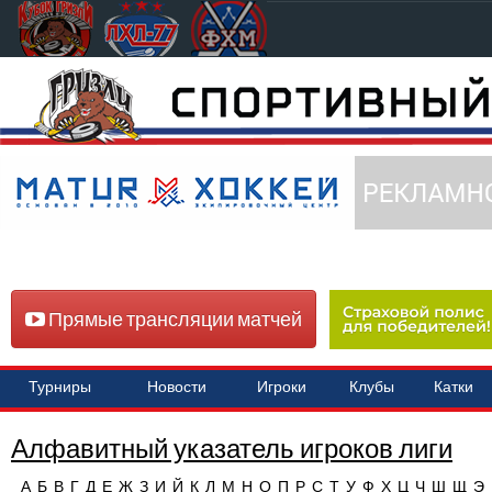
Прямые трансляции матчей
Турниры
Новости
Игроки
Клубы
Катки
Алфавитный указатель игроков лиги
А
Б
В
Г
Д
Е
Ж
З
И
Й
К
Л
М
Н
О
П
Р
С
Т
У
Ф
Х
Ц
Ч
Ш
Щ
Э