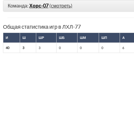
Команда:
Хорс-07
(смотреть)
Общая статистика игр в ЛХЛ-77
И
Ш
ШР
ШБ
ШМ
ШП
А
40
3
3
0
0
0
6