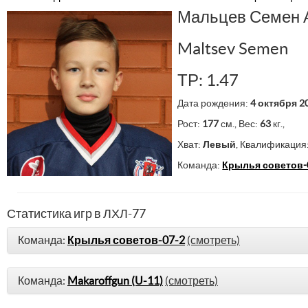
Мальцев Семен 
Maltsev Semen
ТР: 1.47
Дата рождения:
4 октября 2
Рост:
177
см., Вес:
63
кг.,
Хват:
Левый
, Квалификация
Команда:
Крылья советов-
Статистика игр в ЛХЛ-77
Команда:
Крылья советов-07-2
(смотреть)
Команда:
Makaroffgun (U-11)
(смотреть)