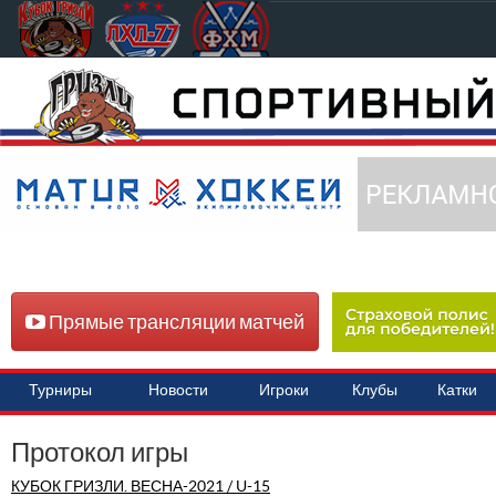
Прямые трансляции матчей
Турниры
Новости
Игроки
Клубы
Катки
Протокол игры
КУБОК ГРИЗЛИ. ВЕСНА-2021 / U-15