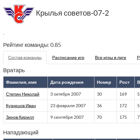
Крылья советов-07-2
`
Рейтинг команды: 0.85
Состав команды
Расписание игр
Все игры в лиге
Р
Вратарь
Фамилия, имя
Дата рождения
Номер
Рост
В
Степин Николай
3 октября 2007
30
169
5
Кузнецов Иван
23 февраля 2007
36
172
5
Зинов Кирилл
9 сентября 2007
70
175
7
Нападающий