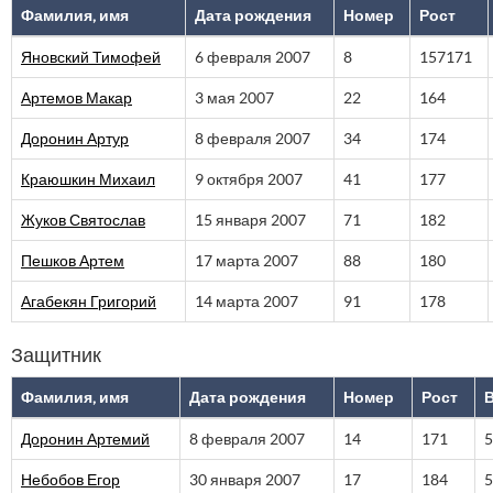
Фамилия, имя
Дата рождения
Номер
Рост
Яновский Тимофей
6 февраля 2007
8
157171
Артемов Макар
3 мая 2007
22
164
Доронин Артур
8 февраля 2007
34
174
Краюшкин Михаил
9 октября 2007
41
177
Жуков Святослав
15 января 2007
71
182
Пешков Артем
17 марта 2007
88
180
Агабекян Григорий
14 марта 2007
91
178
Защитник
Фамилия, имя
Дата рождения
Номер
Рост
Доронин Артемий
8 февраля 2007
14
171
5
Небобов Егор
30 января 2007
17
184
5