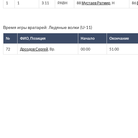
1
1
3:11
РАВН
88
Мустаев Ратмир
, Н
86
Время игры вратарей: Ледяные волки (U-11)
№
ФИО, Позиция
Начало
Окончание
72
Дроздов Сергей
, Вр.
00:00
51:00