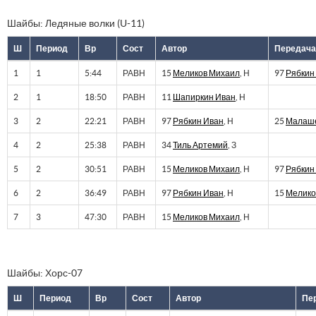
Шайбы: Ледяные волки (U-11)
Ш
Период
Вр
Сост
Автор
Передача
1
1
5:44
РАВН
15
Меликов Михаил
, Н
97
Рябкин
2
1
18:50
РАВН
11
Шапиркин Иван
, Н
3
2
22:21
РАВН
97
Рябкин Иван
, Н
25
Малаше
4
2
25:38
РАВН
34
Тиль Артемий
, З
5
2
30:51
РАВН
15
Меликов Михаил
, Н
97
Рябкин
6
2
36:49
РАВН
97
Рябкин Иван
, Н
15
Мелико
7
3
47:30
РАВН
15
Меликов Михаил
, Н
Шайбы: Хорс-07
Ш
Период
Вр
Сост
Автор
Пе