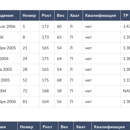
ждения
Номер
Рост
Вес
Хват
Квалификация
ТР
аля 2006
5
172
60
Л
нет
1.4
06
8
173
65
П
нет
1.3
бря 2005
21
165
54
Л
нет
1.3
2004
24
175
64
П
нет
1.3
та 2005
28
165
54
Л
нет
1.3
 2005
52
175
68
П
нет
1.3
004
72
168
58
П
нет
NA
бря 2006
81
164
56
П
нет
1.3
ния
Номер
Рост
Вес
Хват
Квалификация