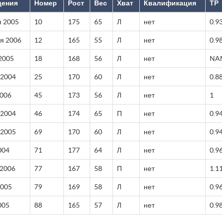
дения
Номер
Рост
Вес
Хват
Квалификация
ТР
я 2005
10
175
65
Л
нет
0.9
я 2006
12
165
55
Л
нет
0.9
2005
18
168
56
Л
нет
NA
 2004
25
170
60
Л
нет
0.8
2006
45
173
56
Л
нет
1
 2004
46
174
65
П
нет
0.9
 2005
69
170
60
Л
нет
0.9
004
71
177
64
Л
нет
0.9
 2006
77
167
58
П
нет
1.1
2005
79
169
58
Л
нет
0.9
005
88
165
57
Л
нет
0.9