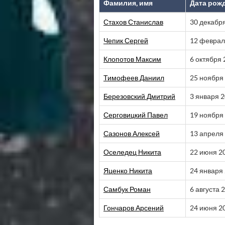
Фамилия, имя
Дата рож
Стахов Станислав
30 декабр
Чепик Сергей
12 феврал
Клопотов Максим
6 октября 
Тимофеев Даниил
25 ноября
Березовский Дмитрий
3 января 
Серговицкий Павел
19 ноября
Сазонов Алексей
13 апреля
Оселедец Никита
22 июня 2
Яценко Никита
24 января
Самбук Роман
6 августа 
Гончаров Арсений
24 июня 2