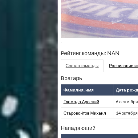
`
Рейтинг команды: NAN
Состав команды
Расписание и
Вратарь
Фамилия, имя
Дата рож
Гломадо Арсений
6 сентября
Старовойтов Михаил
14 октября
Нападающий