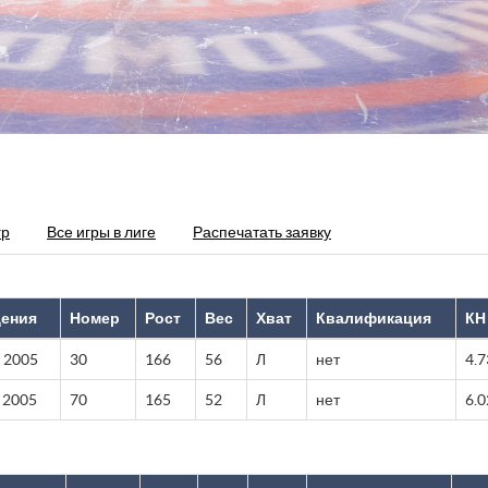
гр
Все игры в лиге
Распечатать заявку
дения
Номер
Рост
Вес
Хват
Квалификация
КН
 2005
30
166
56
Л
нет
4.7
 2005
70
165
52
Л
нет
6.0