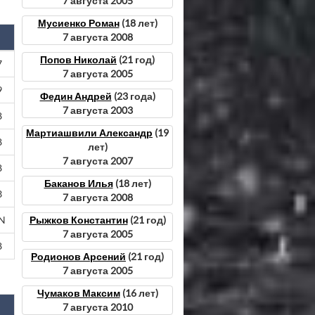
7 августа 2005
Мусиенко Роман
(18 лет)
7 августа 2008
Попов Николай
(21 год)
7
7 августа 2005
9
Федин Андрей
(23 года)
7 августа 2003
8
Мартиашвили Александр
(19
8
лет)
7 августа 2007
8
Баканов Илья
(18 лет)
3
7 августа 2008
Рыжков Константин
(21 год)
N
7 августа 2005
8
Родионов Арсений
(21 год)
7 августа 2005
Чумаков Максим
(16 лет)
7 августа 2010