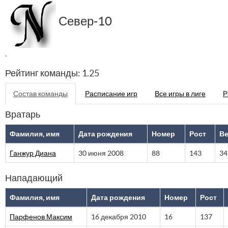
Север-10
`
Рейтинг команды: 1.25
Состав команды
Расписание игр
Все игры в лиге
Р
Вратарь
Фамилия, имя
Дата рождения
Номер
Рост
В
Ганжур Диана
30 июня 2008
88
143
34
Нападающий
Фамилия, имя
Дата рождения
Номер
Рост
Парфенов Максим
16 декабря 2010
16
137