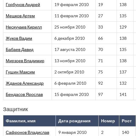
Горбунов Андрей
19 февраля 2010
19
138
Мешков Артем
11 февраля 2010
27
135
Нескучаев Кирилл
25 ноября 2010
33
129
Жуков Вадим
6 декабря 2010
66
138
Бабаев Давид
17 августа 2010
70
135
Мирзоев Владимир
13 ноября 2010
71
138
Гущин Максим
2 октября 2010
75
137
Жданов Александр
6 февраля 2010
92
132
Бендасов Ярослав
15 февраля 2010
97
141
Защитник
Фамилия, имя
Дата рождения
Номер
Рост
Сафронов Владислав
9 января 2010
2
140