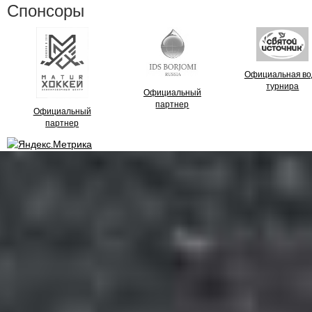
Спонсоры
Официальная во
турнира
Официальный
партнер
Официальный
партнер