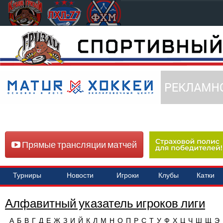
Прямые трансляции матчей
Турниры
Новости
Игроки
Клубы
Катки
Алфавитный указатель игроков лиги
А
Б
В
Г
Д
Е
Ж
З
И
Й
К
Л
М
Н
О
П
Р
С
Т
У
Ф
Х
Ц
Ч
Ш
Щ
Э