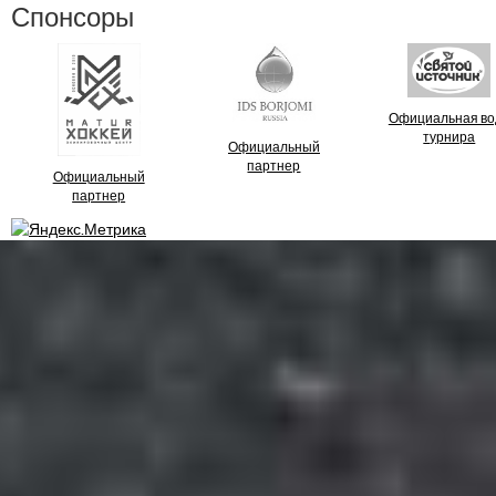
Спонсоры
Официальная во
турнира
Официальный
партнер
Официальный
партнер