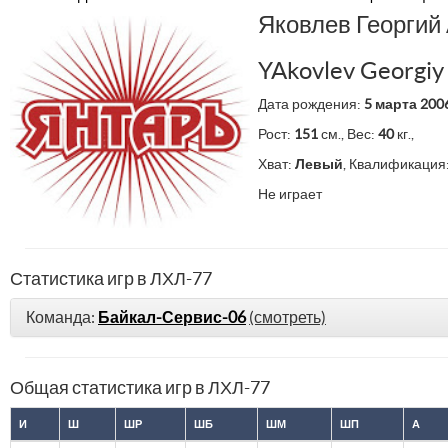
Яковлев Георгий
YAkovlev Georgiy
Дата рождения:
5 марта 200
Рост:
151
см., Вес:
40
кг.,
Хват:
Левый
, Квалификация
Не играет
Статистика игр в ЛХЛ-77
Команда:
Байкал-Сервис-06
(смотреть)
Общая статистика игр в ЛХЛ-77
И
Ш
ШР
ШБ
ШМ
ШП
А