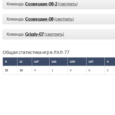
Команда:
Созвездие-08-2
(смотреть)
Команда:
Созвездие-08
(смотреть)
Команда:
Grizzly-07
(смотреть)
Общая статистика игр в ЛХЛ-77
И
Ш
ШР
ШБ
ШМ
ШП
А
32
10
9
1
0
0
3