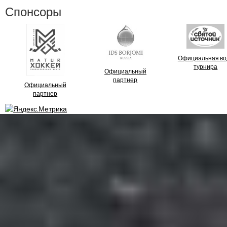
Спонсоры
Официальная во
турнира
Официальный
партнер
Официальный
партнер