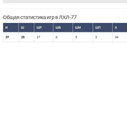
Общая статистика игр в ЛХЛ-77
И
Ш
ШР
ШБ
ШМ
ШП
А
39
28
17
6
3
2
34