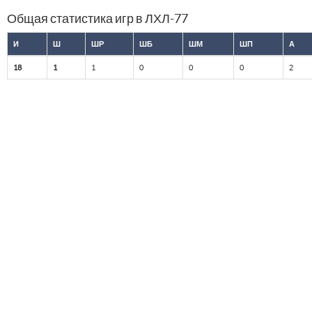
Общая статистика игр в ЛХЛ-77
И
Ш
ШР
ШБ
ШМ
ШП
А
18
1
1
0
0
0
2