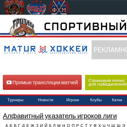
Прямые трансляции матчей
Турниры
Новости
Игроки
Клубы
Катки
Алфавитный указатель игроков лиги
А
Б
В
Г
Д
Е
Ж
З
И
Й
К
Л
М
Н
О
П
Р
С
Т
У
Ф
Х
Ц
Ч
Ш
Щ
Э