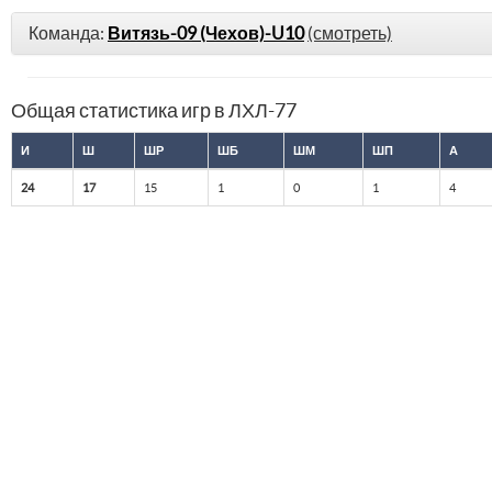
Команда:
Витязь-09 (Чехов)-U10
(смотреть)
Общая статистика игр в ЛХЛ-77
И
Ш
ШР
ШБ
ШМ
ШП
А
24
17
15
1
0
1
4