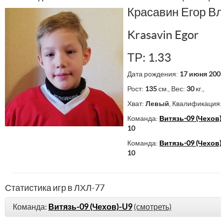
Красавин Егор В
Krasavin Egor
ТР: 1.33
Дата рождения:
17 июня 200
Рост:
135
см., Вес:
30
кг.,
Хват:
Левый
, Квалификация
Команда:
Витязь-09 (Чехов
10
Команда:
Витязь-09 (Чехов
10
Статистика игр в ЛХЛ-77
Команда:
Витязь-09 (Чехов)-U9
(смотреть)