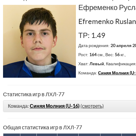
Ефременко Русл
Efremenko Rusla
ТР: 1.49
Дата рождения:
20 апреля 2
Рост:
164
см., Вес:
56
кг.,
Хват:
Левый
, Квалификация
Команда:
Синяя Молния (U-
Статистика игр в ЛХЛ-77
Команда:
Синяя Молния (U-16)
(смотреть)
Общая статистика игр в ЛХЛ-77