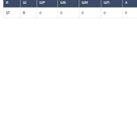
И
Ш
ШР
ШБ
ШМ
ШП
А
17
0
0
0
0
0
0