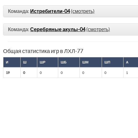
Команда:
Истребители-04
(смотреть)
Команда:
Серебряные акулы-04
(смотреть)
Общая статистика игр в ЛХЛ-77
И
Ш
ШР
ШБ
ШМ
ШП
А
19
0
0
0
0
0
1