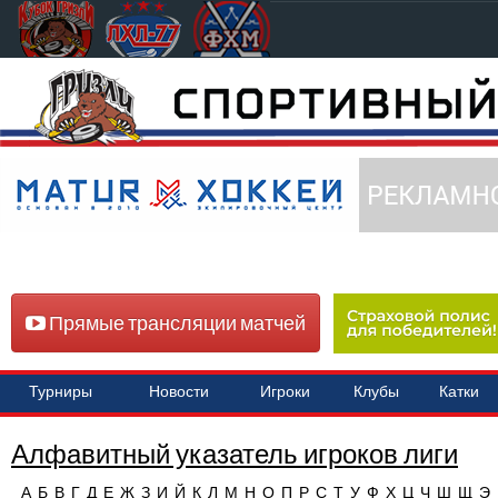
Прямые трансляции матчей
Турниры
Новости
Игроки
Клубы
Катки
Алфавитный указатель игроков лиги
А
Б
В
Г
Д
Е
Ж
З
И
Й
К
Л
М
Н
О
П
Р
С
Т
У
Ф
Х
Ц
Ч
Ш
Щ
Э