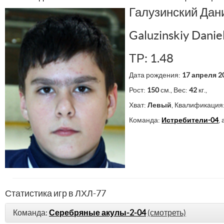
Галузинский Дан
Galuzinskiy Danie
ТР: 1.48
Дата рождения:
17 апреля 2
Рост:
150
см., Вес:
42
кг.,
Хват:
Левый
, Квалификация
Команда:
Истребители-04
,
Статистика игр в ЛХЛ-77
Команда:
Серебряные акулы-2-04
(смотреть)