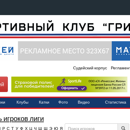
Судейский корпус
Регламен
ей
оки
Клубы
Катки
Фото
Видео
Статистика
 игроков лиги
П
Р
С
Т
У
Ф
Х
Ц
Ч
Ш
Щ
Э
Ю
Я