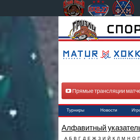
Прямые трансляции матч
Турниры
Новости
Игр
Алфавитный указатель
А
Б
В
Г
Д
Е
Ж
З
И
Й
К
Л
М
Н
О