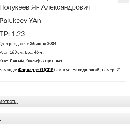
Полукеев Ян Александрович
Polukeev YAn
ТР: 1.23
Дата рождения:
26 июня 2004
Рост:
163
см., Вес:
46
кг.,
Хват:
Левый
, Квалификация:
нет
Команда:
Форвард-04 (СПб)
, амплуа:
Нападающий
, номер:
21
мотреть)
)