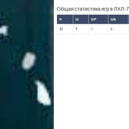
Общая статистика игр в ЛХЛ-
И
Ш
ШР
ШБ
17
7
7
0