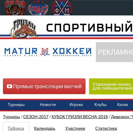
Прямые трансляции матчей
Турниры
Новости
Игроки
Клубы
Катки
Турниры
/
СЕЗОН-2017
/
КУБОК ГРИЗЛИ.ВЕСНА-2018
/
Дивизион "
Таблица
Календарь
Участники
Cтатистика