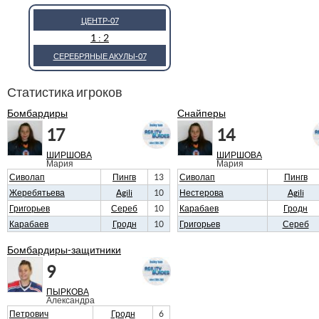
ЦЕНТР-07
1 : 2
СЕРЕБРЯНЫЕ АКУЛЫ-07
Статистика игроков
Бомбардиры
Снайперы
17
14
ШИРШОВА
ШИРШОВА
Мария
Мария
Сиволап
Пингв
13
Сиволап
Пингв
Жеребятьева
Agili
10
Нестерова
Agili
Григорьев
Сереб
10
Карабаев
Гродн
Карабаев
Гродн
10
Григорьев
Сереб
Бомбардиры-защитники
9
ПЫРКОВА
Александра
Петрович
Гродн
6