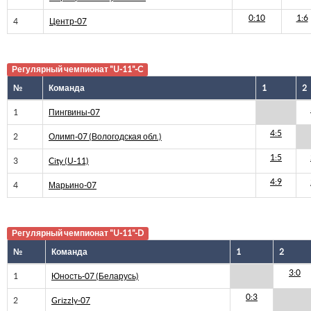
0:10
1:6
4
Центр-07
Регулярный чемпионат "U-11"-C
№
Команда
1
2
1
Пингвины-07
4:5
2
Олимп-07 (Вологодская обл.)
1:5
3
City (U-11)
4:9
4
Марьино-07
Регулярный чемпионат "U-11"-D
№
Команда
1
2
3:0
1
Юность-07 (Беларусь)
0:3
2
Grizzly-07