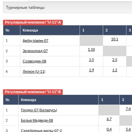
Турнирные таблицы
Регулярный чемпионат "U-11"-A
№
Команда
1
2
3
10:1
1
Agility blades-07
1:10
2
Зеленоград-07
1:5
2:5
3
Созвездие-08
1:9
1:2
4
Легион (U-11)
Регулярный чемпионат "U-11"-B
№
Команда
1
2
7:6
1
Гродно-07 (Беларусь)
6:7
2
Белые Медведи-08
0:4
5:6
3
Серебряные акулы-07-2