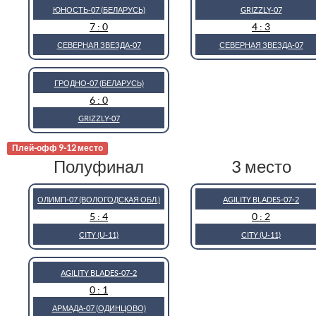
ЮНОСТЬ-07 (БЕЛАРУСЬ)
GRIZZLY-07
7 : 0
4 : 3
СЕВЕРНАЯ ЗВЕЗДА-07
СЕВЕРНАЯ ЗВЕЗДА-07
ГРОДНО-07 (БЕЛАРУСЬ)
6 : 0
GRIZZLY-07
Плей-офф 9-12 место
Полуфинал
3 место
ОЛИМП-07 (ВОЛОГОДСКАЯ ОБЛ.)
AGILITY BLADES-07-2
5 : 4
0 : 2
CITY (U-11)
CITY (U-11)
AGILITY BLADES-07-2
0 : 1
АРМАДА-07 (ОДИНЦОВО)