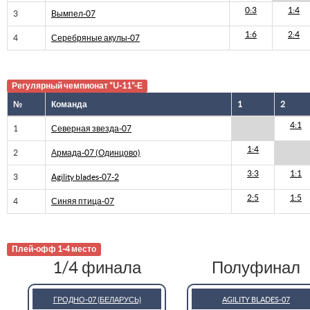
0:3
1:4
3
Вымпел-07
1:6
2:4
4
Серебряные акулы-07
Регулярный чемпионат "U-11"-Е
№
Команда
1
2
4:1
1
Северная звезда-07
1:4
2
Армада-07 (Одинцово)
3:3
1:1
3
Agility blades-07-2
2:5
1:5
4
Синяя птица-07
Плей-офф 1-4 место
1/4 финала
Полуфинал
ГРОДНО-07 (БЕЛАРУСЬ)
AGILITY BLADES-07