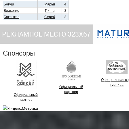
Богуш
Марьи
4
Власенко
Пингв
3
Боклыков
Сереб
3
Спонсоры
Официальная во
турнира
Официальный
партнер
Официальный
партнер