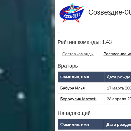
Созвездие-0
`
Рейтинг команды: 1.43
Состав команды
Расписание и
Вратарь
Фамилия, имя
Дата рожде
Бабура Илья
17 марта 20
Бородулин Матвей
26 апреля 2
Нападающий
Фамилия, имя
Дата рожде