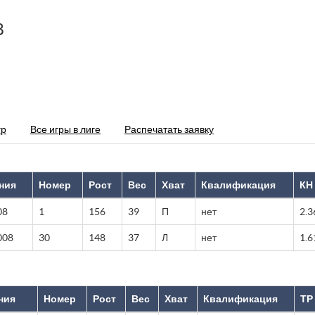
8
гр
Все игры в лиге
Распечатать заявку
ния
Номер
Рост
Вес
Хват
Квалификация
КН
08
1
156
39
П
нет
2.3
008
30
148
37
Л
нет
1.6
ния
Номер
Рост
Вес
Хват
Квалификация
ТР