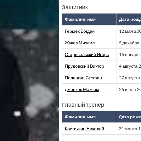
Защитник
Фамилия, имя
Дата рож
Гермек Богдан
12 мая 20
Жуков Михаил
5 декабря
Старосельский Игорь
16 января
Прудовский Виктор
4 августа 
Полански Стефан
27 августа
Дженков Максим
26 июля 2
Главный тренер
Фамилия, имя
Дата рож
Костичкин Николай
24 марта 