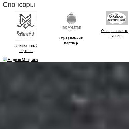
Спонсоры
Официальная во
турнира
Официальный
партнер
Официальный
партнер