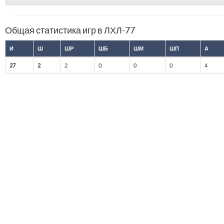
Общая статистика игр в ЛХЛ-77
И
Ш
ШР
ШБ
ШМ
ШП
А
27
2
2
0
0
0
4