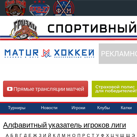
Прямые трансляции матчей
Турниры
Новости
Игроки
Клубы
Катки
Алфавитный указатель игроков лиги
А
Б
В
Г
Д
Е
Ж
З
И
Й
К
Л
М
Н
О
П
Р
С
Т
У
Ф
Х
Ц
Ч
Ш
Щ
Э