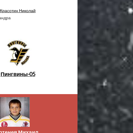
Красотин Николай
андра
Пингвины-05
ртенев Михаил