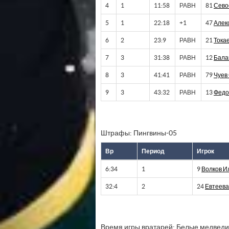
4
1
11:58
РАВН
81
Сево
5
1
22:18
+1
47
Алек
6
2
23:9
РАВН
21
Тока
7
3
31:38
РАВН
12
Бала
8
3
41:41
РАВН
79
Чуев
9
3
43:32
РАВН
13
Федо
Штрафы: Пингвины-05
Вр
Период
Игрок
6:34
1
9
Волков И
32:4
2
24
Евтеева
Время игры вратарей: Белые медведи