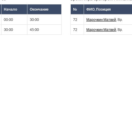
Начало
Окончание
№
ФИО, Позиция
00:00
30:00
72
Марочкин Матвей
, Вр.
30:00
45:00
72
Марочкин Матвей
, Вр.