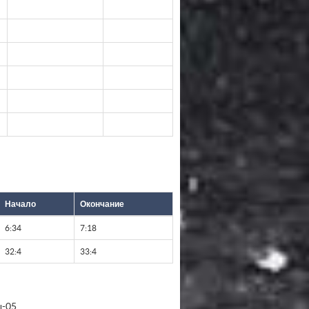
Начало
Окончание
6:34
7:18
32:4
33:4
ы-05