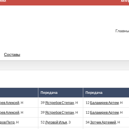
Главны
Составы
Передача
Передача
рев Алексей
, Н
39
Ястребов Степан
, Н
12
Балакирев Артем
, Н
рев Алексей
, Н
39
Ястребов Степан
, Н
12
Балакирев Артем
, Н
ров Петр
, Н
52
Луговой Илья
, З
34
Зотчик Артемий
, Н