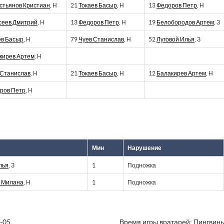
стьянов Кристиан
, Н
21
Токаев Басыр
, Н
13
Федоров Петр
, Н
сеев Дмитрий
, Н
13
Федоров Петр
, Н
19
Белобородов Артем
, З
ев Басыр
, Н
79
Чуев Станислав
, Н
52
Луговой Илья
, З
кирев Артем
, Н
 Станислав
, Н
21
Токаев Басыр
, Н
12
Балакирев Артем
, Н
ров Петр
, Н
Мин
Нарушение
лья
, З
1
Подножка
 Милана
, Н
1
Подножка
-05
Время игры вратарей: Пингвин