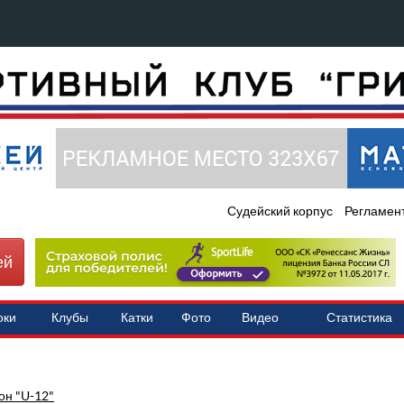
Судейский корпус
Регламен
ей
оки
Клубы
Катки
Фото
Видео
Статистика
он "U-12"