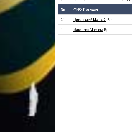
№
ФИО, Позиция
31
Цегельский Матвей
, Вр.
1
Илюшкин Максим
, Вр.