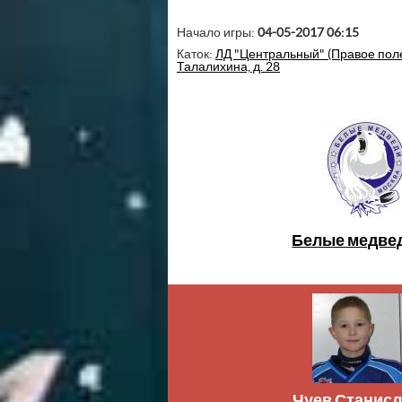
Начало игры:
04-05-2017 06:15
Каток:
ЛД "Центральный" (Правое поле):
Талалихина, д. 28
Белые медве
Чуев Станис