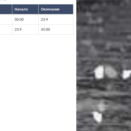
Начало
Окончание
00:00
23:9
23:9
45:00