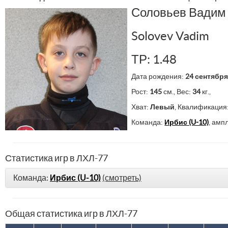
Соловьев Вадим
Solovev Vadim
ТР: 1.48
Дата рождения:
24 сентября
Рост:
145
см., Вес:
34
кг.,
Хват:
Левый
, Квалификация
Команда:
Ирбис (U-10)
, амп
Статистика игр в ЛХЛ-77
Команда:
Ирбис (U-10)
(смотреть)
Общая статистика игр в ЛХЛ-77