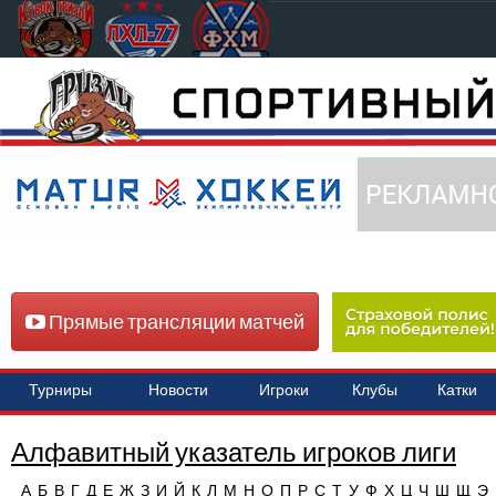
Прямые трансляции матчей
Турниры
Новости
Игроки
Клубы
Катки
Алфавитный указатель игроков лиги
А
Б
В
Г
Д
Е
Ж
З
И
Й
К
Л
М
Н
О
П
Р
С
Т
У
Ф
Х
Ц
Ч
Ш
Щ
Э