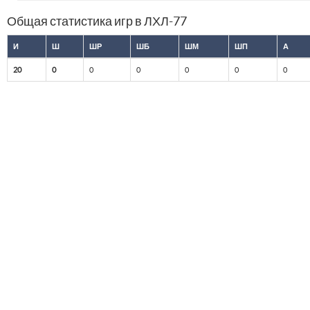
Общая статистика игр в ЛХЛ-77
И
Ш
ШР
ШБ
ШМ
ШП
А
20
0
0
0
0
0
0