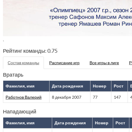
`
Рейтинг команды: 0.75
Состав команды
Расписание игр
Все игры в лиге
Р
Вратарь
Фамилия, имя
Дата рождения
Номер
Рост
Работнов Валерий
8 декабря 2007
77
147
Нападающий
Фамилия, имя
Дата рождения
Номер
Рост