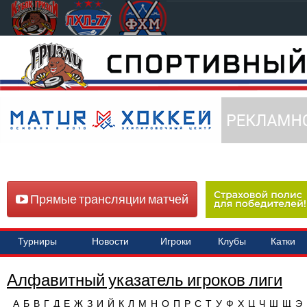
Прямые трансляции матчей
Турниры
Новости
Игроки
Клубы
Катки
Алфавитный указатель игроков лиги
А
Б
В
Г
Д
Е
Ж
З
И
Й
К
Л
М
Н
О
П
Р
С
Т
У
Ф
Х
Ц
Ч
Ш
Щ
Э