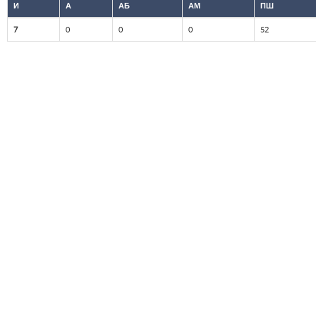
И
А
АБ
АМ
ПШ
7
0
0
0
52