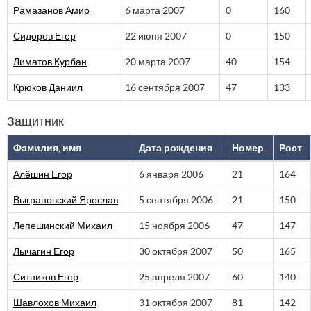
Рамазанов Амир
6 марта 2007
0
160
Сидоров Егор
22 июня 2007
0
150
Лиматов Курбан
20 марта 2007
40
154
Крюков Даниил
16 сентября 2007
47
133
Защитник
Фамилия, имя
Дата рождения
Номер
Рост
Алёшин Егор
6 января 2006
21
164
Выграновский Ярослав
5 сентября 2006
21
150
Лепешинский Михаил
15 ноября 2006
47
147
Лычагин Егор
30 октября 2007
50
165
Ситников Егор
25 апреля 2007
60
140
Шавлохов Михаил
31 октября 2007
81
142