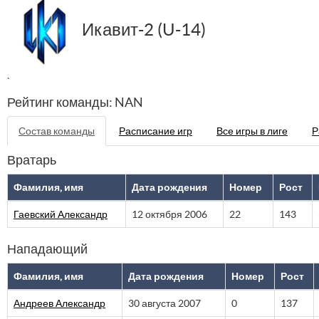
Икавит-2 (U-14)
`
Рейтинг команды: NAN
Состав команды
Расписание игр
Все игры в лиге
Р
Вратарь
Фамилия, имя
Дата рождения
Номер
Рост
Гаевский Александр
12 октября 2006
22
143
Нападающий
Фамилия, имя
Дата рождения
Номер
Рост
Андреев Александр
30 августа 2007
0
137