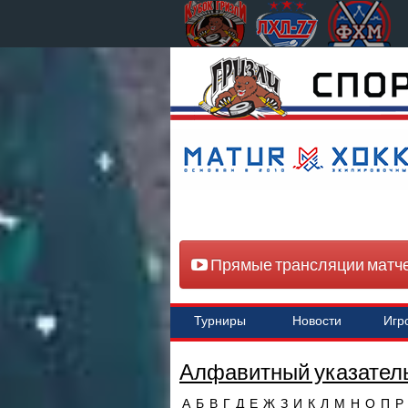
Прямые трансляции матч
Турниры
Новости
Игр
Алфавитный указатель
А
Б
В
Г
Д
Е
Ж
З
И
К
Л
М
Н
О
П
Р