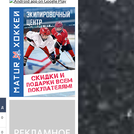
Д
0
0