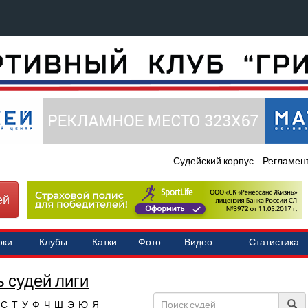
Судейский корпус
Регламен
ей
оки
Клубы
Катки
Фото
Видео
Статистика
 судей лиги
С
Т
У
Ф
Ч
Ш
Э
Ю
Я