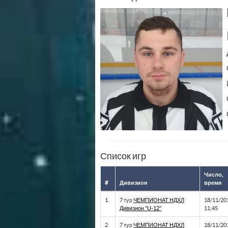
Список игр
Число,
#
Дивизион
время
1
7 тур
ЧЕМПИОНАТ НДХЛ
18/11/20
Дивизион "U-12"
11:45
2
7 тур
ЧЕМПИОНАТ НДХЛ
18/11/20