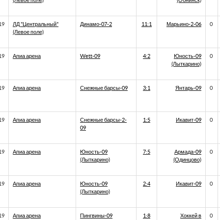
(Левое поле)
(Обнинск)
19
ЛД "Центральный"
Динамо-07-2
11:1
Марьино-2-06
0
(Левое поле)
19
Апиа арена
Wett-09
4:2
Юность-09
0
(Лыткарино)
19
Апиа арена
Снежные барсы-09
3:1
Янтарь-09
0
19
Апиа арена
Снежные барсы-2-
1:5
Икавит-09
0
09
19
Апиа арена
Юность-09
7:5
Армада-09
0
(Лыткарино)
(Одинцово)
19
Апиа арена
Юность-09
2:4
Икавит-09
0
(Лыткарино)
19
Апиа арена
Пингвины-09
1:8
Хоккей в
0