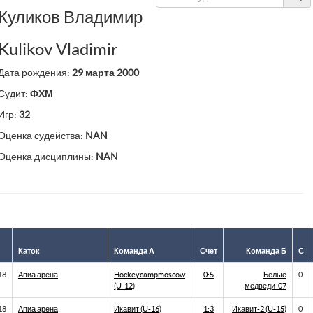
Куликов Владимир
Kulikov Vladimir
Дата рождения:
29 марта 2000
Судит:
ФХМ
Игр:
32
Оценка судейства:
NAN
Оценка дисциплины:
NAN
Каток
Команда А
Счет
Команда Б
С
18
Апиа арена
Hockeycampmoscow
0:5
Белые
0
(U-12)
медведи-07
18
Апиа арена
Икавит (U-16)
1:3
Икавит-2 (U-15)
0