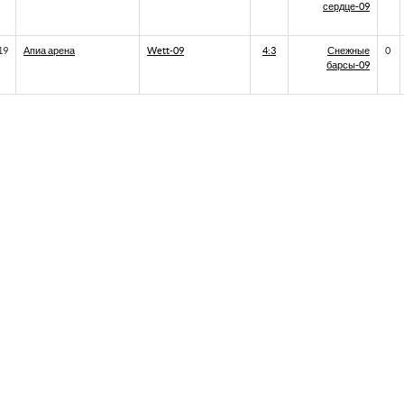
сердце-09
19
Апиа арена
Wett-09
4:3
Снежные
0
барсы-09