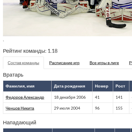
`
Рейтинг команды: 1.18
Состав команды
Расписание игр
Все игры в лиге
Р
Вратарь
Фамилия, имя
Дата рождения
Номер
Рост
Федоров Александр
18 декабря 2006
41
141
Ченцов Никита
29 июля 2004
96
155
Нападающий