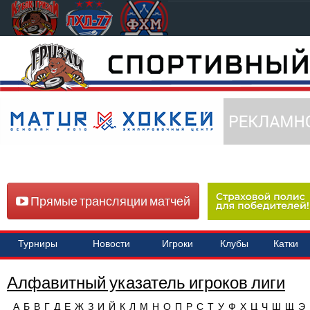
Прямые трансляции матчей
Турниры
Новости
Игроки
Клубы
Катки
Алфавитный указатель игроков лиги
А
Б
В
Г
Д
Е
Ж
З
И
Й
К
Л
М
Н
О
П
Р
С
Т
У
Ф
Х
Ц
Ч
Ш
Щ
Э