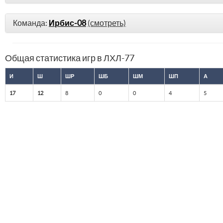
Команда:
Ирбис-08
(смотреть)
Общая статистика игр в ЛХЛ-77
И
Ш
ШР
ШБ
ШМ
ШП
А
17
12
8
0
0
4
5