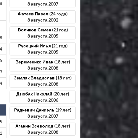
08
8 августа 2007
Фатеев Павел
(24 года)
8 августа 2002
Волчков Семен
(21 год)
8 августа 2005
98
Русецкий Илья
(21 год)
84
8 августа 2005
95
Веремеенко Иван
(18 лет)
8 августа 2008
13
Земляк Владислав
(18 лет)
24
8 августа 2008
Дзюбак Николай
(20 лет)
8 августа 2006
Радкевич Даниэль
(19 лет)
8 августа 2007
35
Аганин Всеволод
(18 лет)
8 августа 2008
51