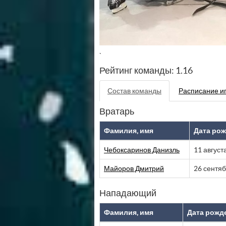
`
Рейтинг команды: 1.16
Состав команды
Расписание и
Вратарь
Фамилия, имя
Дата ро
Чебоксаринов Данизль
11 август
Майоров Дмитрий
26 сентя
Нападающий
Фамилия, имя
Дата рожд