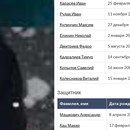
Карасёв Иван
25 февраля
Рудак Иван
11 ноября 
Кулинчин Максим
27 декабря
Епинин Николай
2 января 2
Дмитриев Федор
5 августа 2
Кадралиев Тимур
14 сентябр
Копылов Савелий
16 июня 20
Колесников Виталий
15 января 
Защитник
Фамилия, имя
Дата рож
Машкович Александр
8 апреля 
Кац Макар
17 феврал