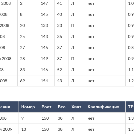
 2008
2
147
41
Л
нет
1.
2008
8
145
40
Л
нет
0.9
 2008
20
133
33
П
нет
0.9
008
25
143
36
Л
нет
0.
008
27
146
37
Л
нет
0.
я 2008
28
149
37
П
нет
0.
08
33
146
52
Л
нет
1.
2008
69
154
43
Л
нет
1.
дения
Номер
Рост
Вес
Хват
Квалификация
ТР
2008
9
150
38
Л
нет
1.
я 2009
13
150
38
Л
нет
1.