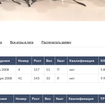
гр
Все игры в лиге
Распечатать заявку
ждения
Номер
Рост
Вес
Хват
Квалификация
КН
а 2008
4
157
51
П
нет
5.8
бря 2008
41
143
33
Л
нет
9.
ения
Номер
Рост
Вес
Хват
Квалификация
ТР