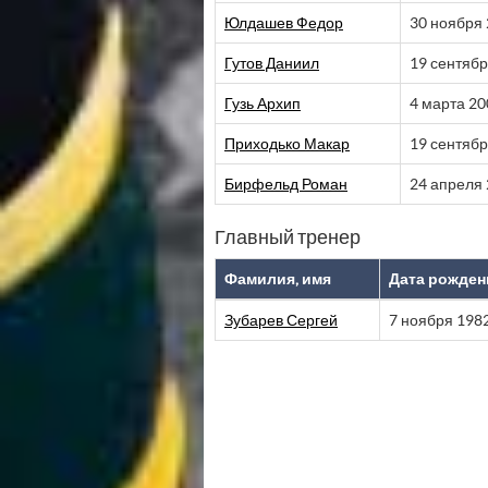
Юлдашев Федор
30 ноября
Гутов Даниил
19 сентябр
Гузь Архип
4 марта 20
Приходько Макар
19 сентябр
Бирфельд Роман
24 апреля
Главный тренер
Фамилия, имя
Дата рожден
Зубарев Сергей
7 ноября 198